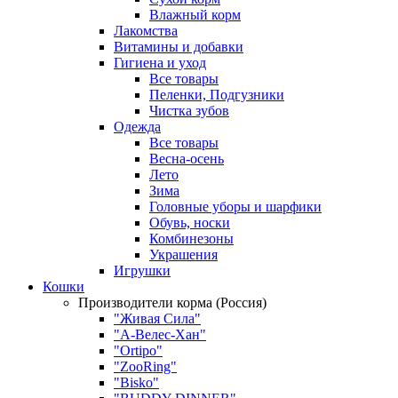
Влажный корм
Лакомства
Витамины и добавки
Гигиена и уход
Все товары
Пеленки, Подгузники
Чистка зубов
Одежда
Все товары
Весна-осень
Лето
Зима
Головные уборы и шарфики
Обувь, носки
Комбинезоны
Украшения
Игрушки
Кошки
Производители корма (Россия)
"Живая Сила"
"А-Велес-Хан"
"Ortipo"
"ZooRing"
"Bisko"