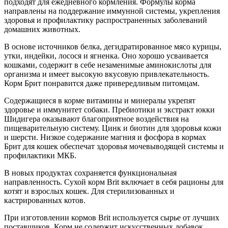
подходят для ежедневного кормления. Формулы корма
направлены на поддержание иммунной системы, укрепления
здоровья и профилактику распространенных заболеваний
домашних животных.
В основе источников белка, дегидратированное мясо курицы,
утки, индейки, лосося и ягненка. Оно хорошо усваивается
кошками, содержит в себе незаменимые аминокислоты для
организма и имеет высокую вкусовую привлекательность.
Корм Брит понравится даже привередливым питомцам.
Содержащиеся в корме витамины и минералы укрепят
здоровье и иммунитет собаки. Пребиотики и экстракт юкки
Шидигера
оказывают благоприятное воздействия на
пищеварительную систему. Цинк и биотин для здоровья кожи
и шерсти. Низкое содержание магния и фосфора в кормах
Брит для кошек обеспечат здоровья мочевыводящей системы и
профилактики МКБ.
В новых продуктах сохраняется функциональная
направленность. Сухой корм Brit включает в себя рационы для
котят и взрослых кошек. Для стерилизованных и
кастрированных котов.
При изготовлении кормов Brit используется сырье от лучших
поставщиков. Корм не содержит искусственных добавок,