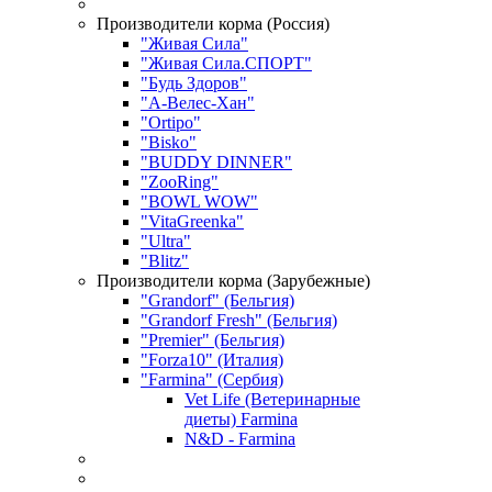
Производители корма (Россия)
"Живая Сила"
"Живая Сила.СПОРТ"
"Будь Здоров"
"А-Велес-Хан"
"Ortipo"
"Bisko"
"BUDDY DINNER"
"ZooRing"
"BOWL WOW"
"VitaGreenka"
"Ultra"
"Blitz"
Производители корма (Зарубежные)
"Grandorf" (Бельгия)
"Grandorf Fresh" (Бельгия)
"Premier" (Бельгия)
"Forza10" (Италия)
"Farmina" (Сербия)
Vet Life (Ветеринарные
диеты) Farmina
N&D - Farmina