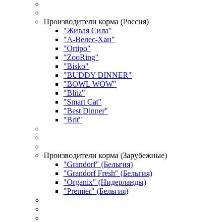
Производители корма (Россия)
"Живая Сила"
"А-Велес-Хан"
"Ortipo"
"ZooRing"
"Bisko"
"BUDDY DINNER"
"BOWL WOW"
"Blitz"
"Smart Cat"
"Best Dinner"
"Brit"
Производители корма (Зарубежные)
"Grandorf" (Бельгия)
"Grandorf Fresh" (Бельгия)
"Organix" (Нидерланды)
"Premier" (Бельгия)