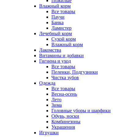
Пожилые
Влажный корм
Все товары
Паучи
Банка
Ламистер
Лечебный корм
Сухой корм
Влажный корм
Лакомства
Витамины и добавки
Гигиена и уход
Все товары
Пеленки, Подгузники
Чистка зубов
Одежда
Все товары
Весна-осень
Лето
Зима
Головные уборы и шарфики
Обувь, носки
Комбинезоны
Украшения
Игрушки