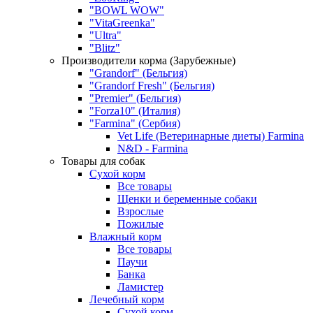
"BOWL WOW"
"VitaGreenka"
"Ultra"
"Blitz"
Производители корма (Зарубежные)
"Grandorf" (Бельгия)
"Grandorf Fresh" (Бельгия)
"Premier" (Бельгия)
"Forza10" (Италия)
"Farmina" (Сербия)
Vet Life (Ветеринарные диеты) Farmina
N&D - Farmina
Товары для собак
Сухой корм
Все товары
Щенки и беременные собаки
Взрослые
Пожилые
Влажный корм
Все товары
Паучи
Банка
Ламистер
Лечебный корм
Сухой корм