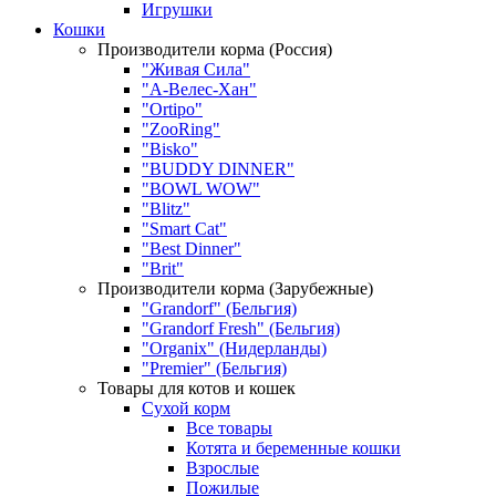
Игрушки
Кошки
Производители корма (Россия)
"Живая Сила"
"А-Велес-Хан"
"Ortipo"
"ZooRing"
"Bisko"
"BUDDY DINNER"
"BOWL WOW"
"Blitz"
"Smart Cat"
"Best Dinner"
"Brit"
Производители корма (Зарубежные)
"Grandorf" (Бельгия)
"Grandorf Fresh" (Бельгия)
"Organix" (Нидерланды)
"Premier" (Бельгия)
Товары для котов и кошек
Сухой корм
Все товары
Котята и беременные кошки
Взрослые
Пожилые