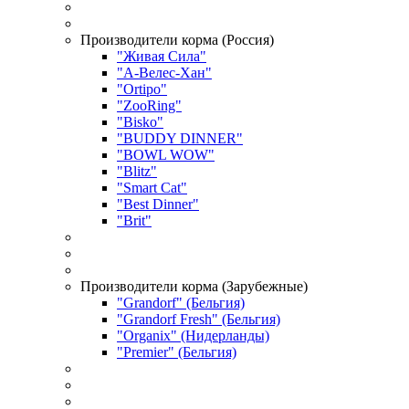
Производители корма (Россия)
"Живая Сила"
"А-Велес-Хан"
"Ortipo"
"ZooRing"
"Bisko"
"BUDDY DINNER"
"BOWL WOW"
"Blitz"
"Smart Cat"
"Best Dinner"
"Brit"
Производители корма (Зарубежные)
"Grandorf" (Бельгия)
"Grandorf Fresh" (Бельгия)
"Organix" (Нидерланды)
"Premier" (Бельгия)