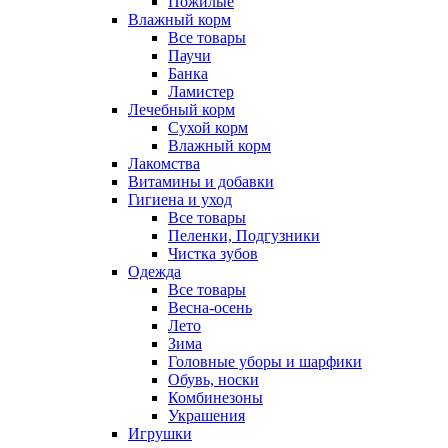
Пожилые
Влажный корм
Все товары
Паучи
Банка
Ламистер
Лечебный корм
Сухой корм
Влажный корм
Лакомства
Витамины и добавки
Гигиена и уход
Все товары
Пеленки, Подгузники
Чистка зубов
Одежда
Все товары
Весна-осень
Лето
Зима
Головные уборы и шарфики
Обувь, носки
Комбинезоны
Украшения
Игрушки