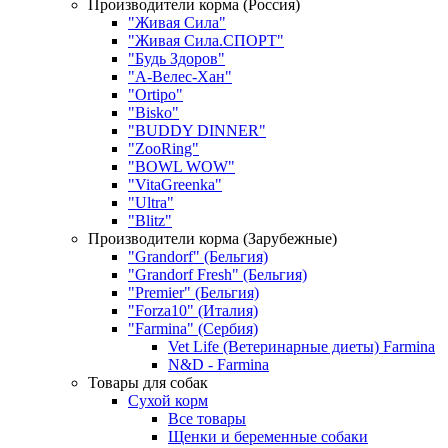
Производители корма (Россия)
"Живая Сила"
"Живая Сила.СПОРТ"
"Будь Здоров"
"А-Велес-Хан"
"Ortipo"
"Bisko"
"BUDDY DINNER"
"ZooRing"
"BOWL WOW"
"VitaGreenka"
"Ultra"
"Blitz"
Производители корма (Зарубежные)
"Grandorf" (Бельгия)
"Grandorf Fresh" (Бельгия)
"Premier" (Бельгия)
"Forza10" (Италия)
"Farmina" (Сербия)
Vet Life (Ветеринарные диеты) Farmina
N&D - Farmina
Товары для собак
Сухой корм
Все товары
Щенки и беременные собаки