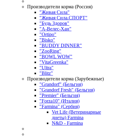
Производители корма (Россия)
"Живая Сила"
"Живая Сила.СПОРТ"
"Будь Здоров"
"А-Велес-Хан"
"Ortipo"
"Bisko"
"BUDDY DINNER"
"ZooRing"
"BOWL WOW"
"VitaGreenka"
"Ultra"
"Blitz"
Производители корма (Зарубежные)
"Grandorf" (Бельгия)
"Grandorf Fresh" (Бельгия)
"Premier" (Бельгия)
"Forza10" (Италия)
"Farmina" (Сербия)
Vet Life (Ветеринарные
диеты) Farmina
N&D - Farmina