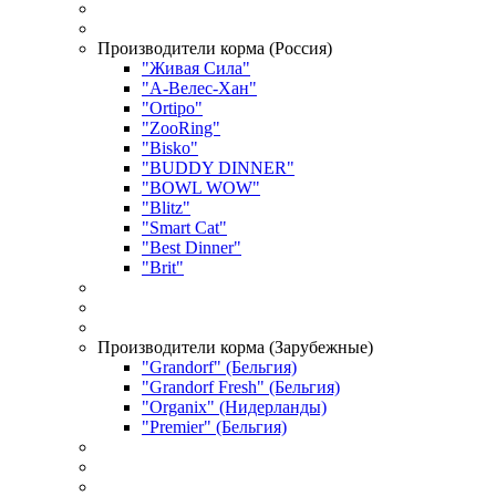
Производители корма (Россия)
"Живая Сила"
"А-Велес-Хан"
"Ortipo"
"ZooRing"
"Bisko"
"BUDDY DINNER"
"BOWL WOW"
"Blitz"
"Smart Cat"
"Best Dinner"
"Brit"
Производители корма (Зарубежные)
"Grandorf" (Бельгия)
"Grandorf Fresh" (Бельгия)
"Organix" (Нидерланды)
"Premier" (Бельгия)