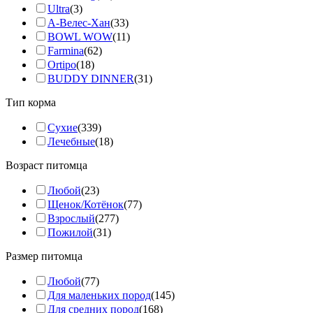
Ultra
(3)
А-Велес-Хан
(33)
BOWL WOW
(11)
Farmina
(62)
Ortipo
(18)
BUDDY DINNER
(31)
Тип корма
Сухие
(339)
Лечебные
(18)
Возраст питомца
Любой
(23)
Щенок/Котёнок
(77)
Взрослый
(277)
Пожилой
(31)
Размер питомца
Любой
(77)
Для маленьких пород
(145)
Для средних пород
(168)