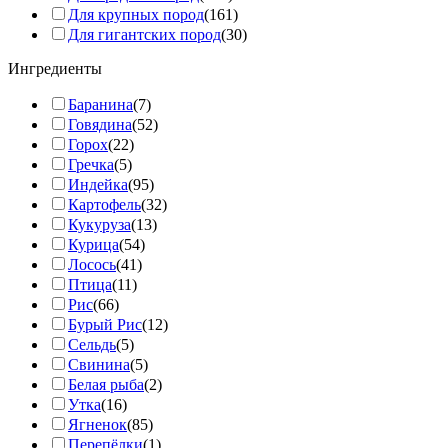
Для крупных пород
(161)
Для гигантских пород
(30)
Ингредиенты
Баранина
(7)
Говядина
(52)
Горох
(22)
Гречка
(5)
Индейка
(95)
Картофель
(32)
Кукуруза
(13)
Курица
(54)
Лосось
(41)
Птица
(11)
Рис
(66)
Бурый Рис
(12)
Сельдь
(5)
Свинина
(5)
Белая рыба
(2)
Утка
(16)
Ягненок
(85)
Перепёлки
(1)