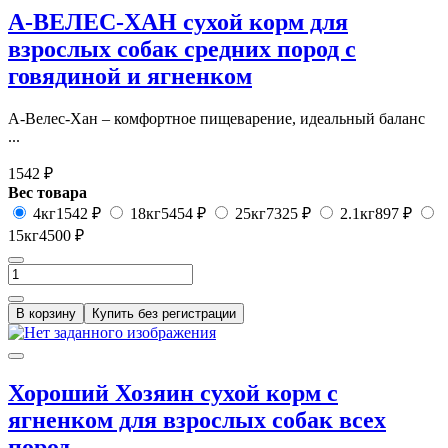
А-ВЕЛЕС-ХАН сухой корм для
взрослых собак средних пород с
говядиной и ягненком
А-Велес-Хан – комфортное пищеварение, идеальный баланс
...
1542 ₽
Вес товара
4кг
1542 ₽
18кг
5454 ₽
25кг
7325 ₽
2.1кг
897 ₽
15кг
4500 ₽
В корзину
Купить без регистрации
Хороший Хозяин сухой корм с
ягненком для взрослых собак всех
пород