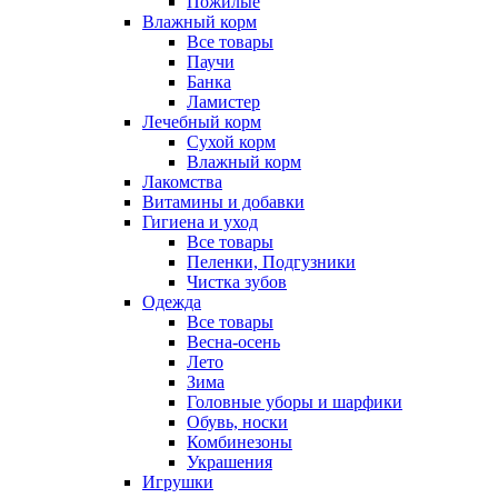
Пожилые
Влажный корм
Все товары
Паучи
Банка
Ламистер
Лечебный корм
Сухой корм
Влажный корм
Лакомства
Витамины и добавки
Гигиена и уход
Все товары
Пеленки, Подгузники
Чистка зубов
Одежда
Все товары
Весна-осень
Лето
Зима
Головные уборы и шарфики
Обувь, носки
Комбинезоны
Украшения
Игрушки