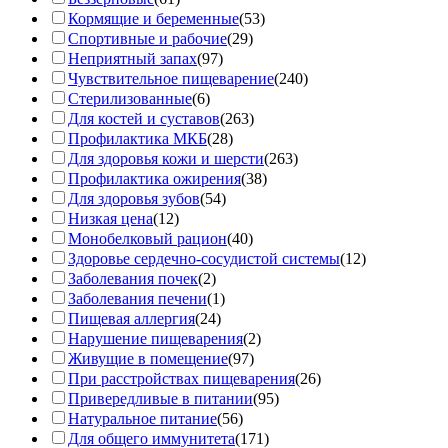
Кормящие и беременные
(53)
Спортивные и рабочие
(29)
Неприятный запах
(97)
Чувствительное пищеварение
(240)
Стерилизованные
(6)
Для костей и суставов
(263)
Профилактика МКБ
(28)
Для здоровья кожи и шерсти
(263)
Профилактика ожирения
(38)
Для здоровья зубов
(54)
Низкая цена
(12)
Монобелковый рацион
(40)
Здоровье сердечно-сосудистой системы
(12)
Заболевания почек
(2)
Заболевания печени
(1)
Пищевая аллергия
(24)
Нарушение пищеварения
(2)
Живущие в помещение
(97)
При расстройствах пищеварения
(26)
Привередливые в питании
(95)
Натуральное питание
(56)
Для общего иммунитета
(171)