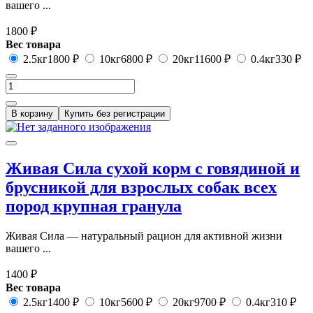
вашего ...
1800 ₽
Вес товара
2.5кг
1800 ₽
10кг
6800 ₽
20кг
11600 ₽
0.4кг
330 ₽
В корзину
Купить без регистрации
Живая Сила сухой корм с говядиной и
брусникой для взрослых собак всех
пород крупная гранула
Живая Сила — натуральный рацион для активной жизни
вашего ...
1400 ₽
Вес товара
2.5кг
1400 ₽
10кг
5600 ₽
20кг
9700 ₽
0.4кг
310 ₽