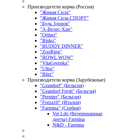
Производители корма (Россия)
"Живая Сила"
"Живая Сила.СПОРТ"
"Будь Здоров"
"А-Велес-Хан"
"Ortipo"
"Bisko"
"BUDDY DINNER"
"ZooRing"
"BOWL WOW"
"VitaGreenka"
"Ultra"
"Blitz"
Производители корма (Зарубежные)
"Grandorf" (Бельгия)
"Grandorf Fresh" (Бельгия)
"Premier" (Бельгия)
"Forza10" (Италия)
"Farmina" (Сербия)
Vet Life (Ветеринарные
диеты) Farmina
N&D - Farmina