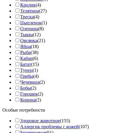
Кролик
(4)
Телятина
(27)
Треска
(4)
Цыпленок
(1)
Оленина
(8)
Тыква
(12)
Овсянка
(21)
Яйца
(18)
Рыба
(38)
Кабан
(6)
Батат
(15)
Тунец
(1)
Грибы
(4)
Чечевица
(2)
Бобы
(2)
Горошек
(2)
Конина
(2)
Особые потребности
Здоровое животное
(155)
Аллергик проблемы с кожей
(107)
Беззерновые
(61)