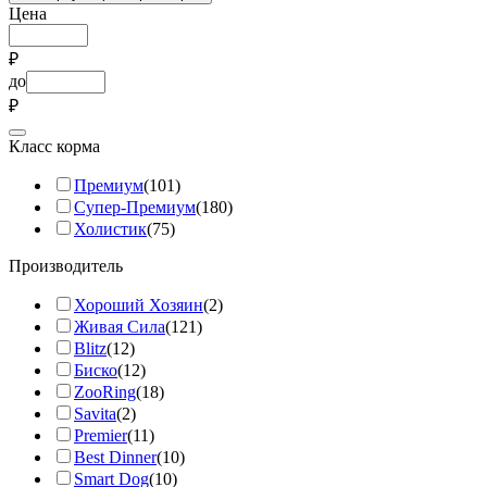
Цена
₽
до
₽
Класс корма
Премиум
(101)
Супер-Премиум
(180)
Холистик
(75)
Производитель
Хороший Хозяин
(2)
Живая Сила
(121)
Blitz
(12)
Биско
(12)
ZooRing
(18)
Savita
(2)
Premier
(11)
Best Dinner
(10)
Smart Dog
(10)