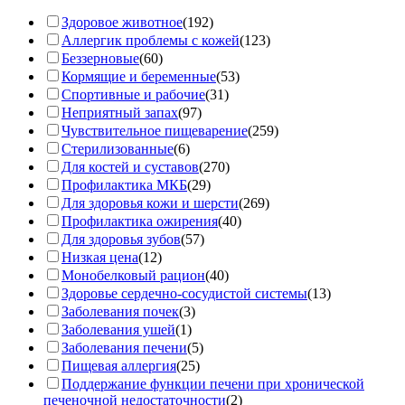
Здоровое животное
(192)
Аллергик проблемы с кожей
(123)
Беззерновые
(60)
Кормящие и беременные
(53)
Спортивные и рабочие
(31)
Неприятный запах
(97)
Чувствительное пищеварение
(259)
Стерилизованные
(6)
Для костей и суставов
(270)
Профилактика МКБ
(29)
Для здоровья кожи и шерсти
(269)
Профилактика ожирения
(40)
Для здоровья зубов
(57)
Низкая цена
(12)
Монобелковый рацион
(40)
Здоровье сердечно-сосудистой системы
(13)
Заболевания почек
(3)
Заболевания ушей
(1)
Заболевания печени
(5)
Пищевая аллергия
(25)
Поддержание функции печени при хронической
печеночной недостаточности
(2)