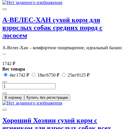
А-ВЕЛЕС-ХАН сухой корм для
взрослых собак средних пород с
лососем
А-Велес-Хан – комфортное пищеварение, идеальный баланс
...
1742 ₽
Вес товара
4кг
1742 ₽
18кг
6750 ₽
25кг
9125 ₽
В корзину
Купить без регистрации
Хороший Хозяин сухой корм с
ягненком для взрослых собак всех