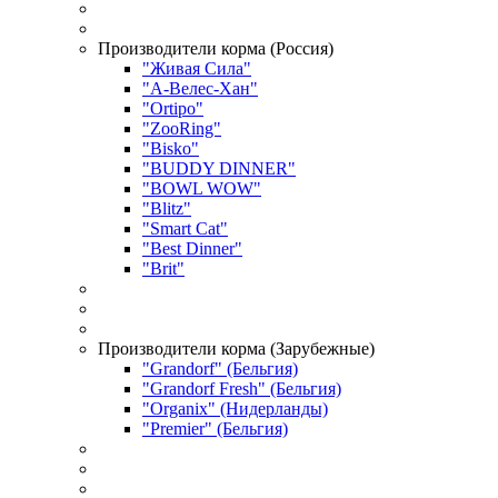
Производители корма (Россия)
"Живая Сила"
"А-Велес-Хан"
"Ortipo"
"ZooRing"
"Bisko"
"BUDDY DINNER"
"BOWL WOW"
"Blitz"
"Smart Cat"
"Best Dinner"
"Brit"
Производители корма (Зарубежные)
"Grandorf" (Бельгия)
"Grandorf Fresh" (Бельгия)
"Organix" (Нидерланды)
"Premier" (Бельгия)