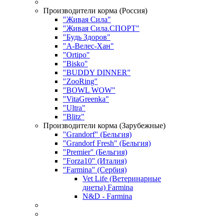
Производители корма (Россия)
"Живая Сила"
"Живая Сила.СПОРТ"
"Будь Здоров"
"А-Велес-Хан"
"Ortipo"
"Bisko"
"BUDDY DINNER"
"ZooRing"
"BOWL WOW"
"VitaGreenka"
"Ultra"
"Blitz"
Производители корма (Зарубежные)
"Grandorf" (Бельгия)
"Grandorf Fresh" (Бельгия)
"Premier" (Бельгия)
"Forza10" (Италия)
"Farmina" (Сербия)
Vet Life (Ветеринарные
диеты) Farmina
N&D - Farmina