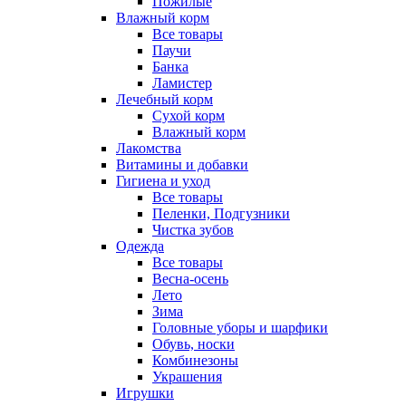
Пожилые
Влажный корм
Все товары
Паучи
Банка
Ламистер
Лечебный корм
Сухой корм
Влажный корм
Лакомства
Витамины и добавки
Гигиена и уход
Все товары
Пеленки, Подгузники
Чистка зубов
Одежда
Все товары
Весна-осень
Лето
Зима
Головные уборы и шарфики
Обувь, носки
Комбинезоны
Украшения
Игрушки