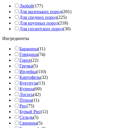
Любой
(177)
Для маленьких пород
(201)
Для средних пород
(225)
Для крупных пород
(218)
Для гигантских пород
(30)
Ингредиенты
Баранина
(11)
Говядина
(74)
Горох
(22)
Гречка
(5)
Индейка
(110)
Картофель
(32)
Кукуруза
(13)
Курица
(60)
Лосось
(42)
Птица
(11)
Рис
(75)
Бурый Рис
(12)
Сельдь
(5)
Свинина
(5)