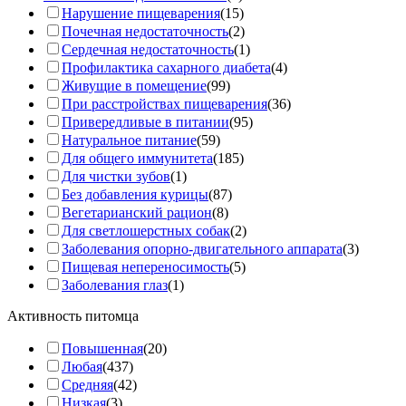
Нарушение пищеварения
(15)
Почечная недостаточность
(2)
Сердечная недостаточность
(1)
Профилактика сахарного диабета
(4)
Живущие в помещение
(99)
При расстройствах пищеварения
(36)
Привередливые в питании
(95)
Натуральное питание
(59)
Для общего иммунитета
(185)
Для чистки зубов
(1)
Без добавления курицы
(87)
Вегетарианский рацион
(8)
Для светлошерстных собак
(2)
Заболевания опорно-двигательного аппарата
(3)
Пищевая непереносимость
(5)
Заболевания глаз
(1)
Активность питомца
Повышенная
(20)
Любая
(437)
Средняя
(42)
Низкая
(3)