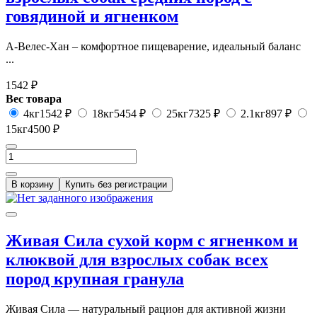
говядиной и ягненком
А-Велес-Хан – комфортное пищеварение, идеальный баланс
...
1542 ₽
Вес товара
4кг
1542 ₽
18кг
5454 ₽
25кг
7325 ₽
2.1кг
897 ₽
15кг
4500 ₽
В корзину
Купить без регистрации
Живая Сила сухой корм с ягненком и
клюквой для взрослых собак всех
пород крупная гранула
Живая Сила — натуральный рацион для активной жизни