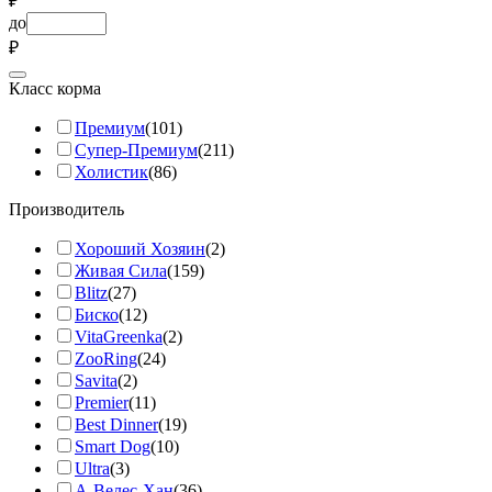
₽
до
₽
Класс корма
Премиум
(101)
Супер-Премиум
(211)
Холистик
(86)
Производитель
Хороший Хозяин
(2)
Живая Сила
(159)
Blitz
(27)
Биско
(12)
VitaGreenka
(2)
ZooRing
(24)
Savita
(2)
Premier
(11)
Best Dinner
(19)
Smart Dog
(10)
Ultra
(3)
А-Велес-Хан
(36)