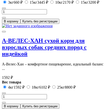
3кг
660 ₽
15кг
3445 ₽
10кг
2170 ₽
15кг
3200 ₽
В корзину
Купить без регистрации
А-ВЕЛЕС-ХАН сухой корм для
взрослых собак средних пород с
индейкой
А-Велес-Хан – комфортное пищеварение, идеальный баланс
...
1592 ₽
Вес товара
4кг
1592 ₽
18кг
6102 ₽
25кг
8800 ₽
В корзину
Купить без регистрации