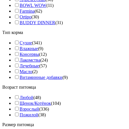
BOWL WOW
(11)
Farmina
(62)
Ortipo
(30)
BUDDY DINNER
(31)
Тип корма
Сухие
(341)
Влажные
(9)
Консервы
(12)
Лакомства
(24)
Лечебные
(57)
Масло
(2)
Витаминные добавки
(9)
Возраст питомца
Любой
(48)
Щенок/Котёнок
(104)
Взрослый
(336)
Пожилой
(38)
Размер питомца