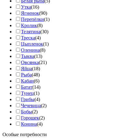
Белая рыба
(5)
Утка
(16)
Ягненок
(90)
Перепёлки
(1)
Кролик
(8)
Телятина
(30)
Треска
(4)
Цыпленок
(1)
Оленина
(8)
Тыква
(13)
Овсянка
(21)
Яйца
(18)
Рыба
(48)
Кабан
(6)
Батат
(14)
Тунец
(1)
Грибы
(4)
Чечевица
(2)
Бобы
(2)
Горошек
(2)
Конина
(4)
Особые потребности