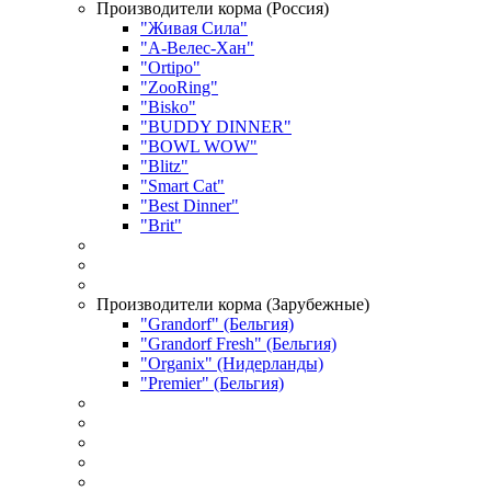
Производители корма (Россия)
"Живая Сила"
"А-Велес-Хан"
"Ortipo"
"ZooRing"
"Bisko"
"BUDDY DINNER"
"BOWL WOW"
"Blitz"
"Smart Cat"
"Best Dinner"
"Brit"
Производители корма (Зарубежные)
"Grandorf" (Бельгия)
"Grandorf Fresh" (Бельгия)
"Organix" (Нидерланды)
"Premier" (Бельгия)