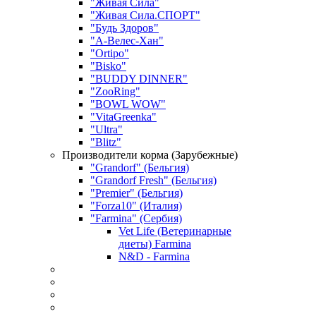
"Живая Сила"
"Живая Сила.СПОРТ"
"Будь Здоров"
"А-Велес-Хан"
"Ortipo"
"Bisko"
"BUDDY DINNER"
"ZooRing"
"BOWL WOW"
"VitaGreenka"
"Ultra"
"Blitz"
Производители корма (Зарубежные)
"Grandorf" (Бельгия)
"Grandorf Fresh" (Бельгия)
"Premier" (Бельгия)
"Forza10" (Италия)
"Farmina" (Сербия)
Vet Life (Ветеринарные
диеты) Farmina
N&D - Farmina