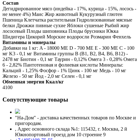
Состав
Дегидрированное мясо (индейка - 17%, курица - 15%, лосось -
не менее 4%) Маис Жир животный Кукурузный глютен
Пшеница Клетчатка растительная Гидролизованные мясные
белки Дрожжи пивные сухие Яблоки сушеные Рыбий жир
лососевый Плоды шиповника Плоды брусники Юкка
Шидигера Цикорий Морские водоросли Розмарин Фенхель
Витамины и минералы
Добавки на 1 кг: A - 18000 ME D - 700 ME E - 300 ME C - 100
мг K3 - 0,1 мг Витамины группы B (B1, B2, B4, B6, B12) -
2478 мг Биотин - 0,1 мг Таурин - 0,12% Омега 3 - 0,28% Омега
6 - 2,82% Пантотеновая и фолиевая кислоты Минералы:
Кальций - 1,25% Фосфор - 1% Цинк - 100 мг Медь - 10 мг
Железо - 50 мг Йод - 2,0 мг Селен - 0,1 мг
Обменная энергия Ккал/кг
4100
Сопутствующие товары
"На-Дом" - доставка качественных товаров по Москве и
пригородам.
,
Адрес основного склада №1: 115432, г. Москва, 2 й
Южнопортовый проезд дом 10 строение 9