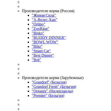
Производители корма (Россия)
"Живая Сила"
"А-Велес-Хан"
"Ortipo"
"ZooRing"
"Bisko"
"BUDDY DINNER"
"BOWL WOW"
"Blitz"
"Smart Cat"
"Best Dinner"
"Brit"
Производители корма (Зарубежные)
"Grandorf" (Бельгия)
"Grandorf Fresh" (Бельгия)
"Organix" (Нидерланды)
"Premier" (Бельгия)