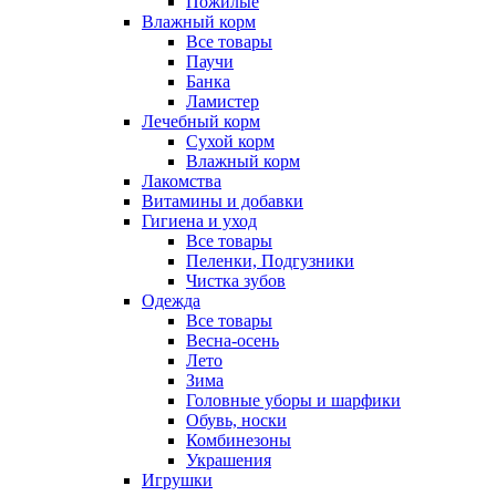
Пожилые
Влажный корм
Все товары
Паучи
Банка
Ламистер
Лечебный корм
Сухой корм
Влажный корм
Лакомства
Витамины и добавки
Гигиена и уход
Все товары
Пеленки, Подгузники
Чистка зубов
Одежда
Все товары
Весна-осень
Лето
Зима
Головные уборы и шарфики
Обувь, носки
Комбинезоны
Украшения
Игрушки