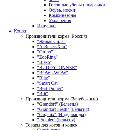
Головные уборы и шарфики
Обувь, носки
Комбинезоны
Украшения
Игрушки
Кошки
Производители корма (Россия)
"Живая Сила"
"А-Велес-Хан"
"Ortipo"
"ZooRing"
"Bisko"
"BUDDY DINNER"
"BOWL WOW"
"Blitz"
"Smart Cat"
"Best Dinner"
"Brit"
Производители корма (Зарубежные)
"Grandorf" (Бельгия)
"Grandorf Fresh" (Бельгия)
"Organix" (Нидерланды)
"Premier" (Бельгия)
Товары для котов и кошек