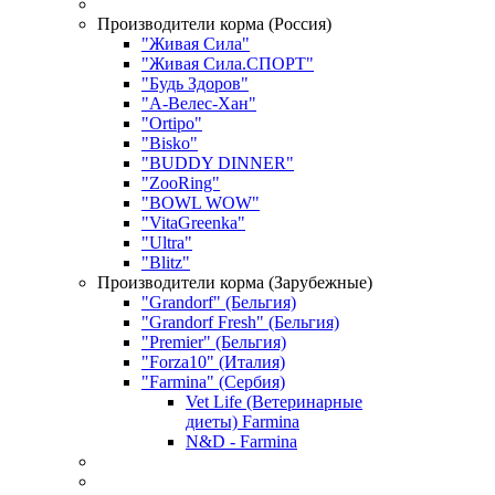
Производители корма (Россия)
"Живая Сила"
"Живая Сила.СПОРТ"
"Будь Здоров"
"А-Велес-Хан"
"Ortipo"
"Bisko"
"BUDDY DINNER"
"ZooRing"
"BOWL WOW"
"VitaGreenka"
"Ultra"
"Blitz"
Производители корма (Зарубежные)
"Grandorf" (Бельгия)
"Grandorf Fresh" (Бельгия)
"Premier" (Бельгия)
"Forza10" (Италия)
"Farmina" (Сербия)
Vet Life (Ветеринарные
диеты) Farmina
N&D - Farmina