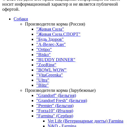
носит информационный характер и не является публичной
офертой.
Собаки
Производители корма (Россия)
"Живая Сила"
"Живая Сила.СПОРТ"
"Будь Здоров"
"А-Велес-Хан"
"Ortipo"
"Bisko"
"BUDDY DINNER"
"ZooRing"
"BOWL WOW"
"VitaGreenka"
"Ultra"
"Blitz"
Производители корма (Зарубежные)
"Grandorf" (Бельгия)
"Grandorf Fresh" (Бельгия)
"Premier" (Бельгия)
"Forza10" (Италия)
"Farmina" (Сербия)
Vet Life (Ветеринарные диеты) Farmina
N&D - Farmina