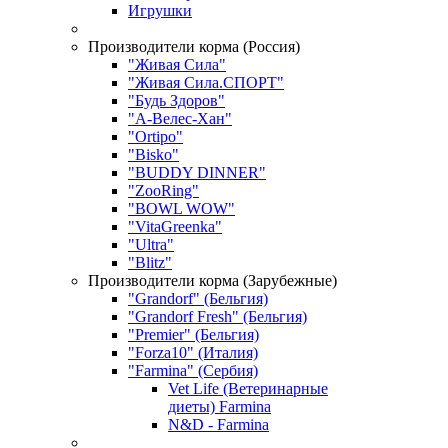
Игрушки
Производители корма (Россия)
"Живая Сила"
"Живая Сила.СПОРТ"
"Будь Здоров"
"А-Велес-Хан"
"Ortipo"
"Bisko"
"BUDDY DINNER"
"ZooRing"
"BOWL WOW"
"VitaGreenka"
"Ultra"
"Blitz"
Производители корма (Зарубежные)
"Grandorf" (Бельгия)
"Grandorf Fresh" (Бельгия)
"Premier" (Бельгия)
"Forza10" (Италия)
"Farmina" (Сербия)
Vet Life (Ветеринарные
диеты) Farmina
N&D - Farmina