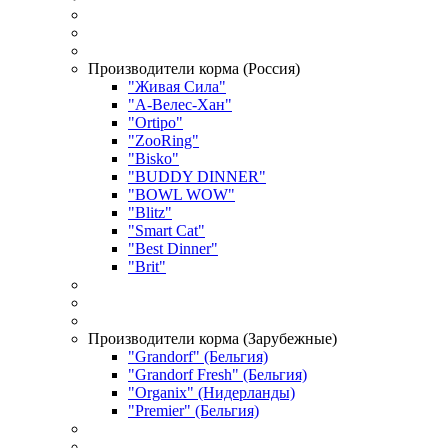
Производители корма (Россия)
"Живая Сила"
"А-Велес-Хан"
"Ortipo"
"ZooRing"
"Bisko"
"BUDDY DINNER"
"BOWL WOW"
"Blitz"
"Smart Cat"
"Best Dinner"
"Brit"
Производители корма (Зарубежные)
"Grandorf" (Бельгия)
"Grandorf Fresh" (Бельгия)
"Organix" (Нидерланды)
"Premier" (Бельгия)