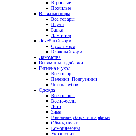
Взрослые
Пожилые
Влажный корм
Все товары
Паучи
Банка
Ламистер
Лечебный корм
Сухой корм
Влажный корм
Лакомства
Витамины и добавки
Гигиена и уход
Все товары
Пеленки, Подгузники
Чистка зубов
Одежда
Все товары
Весна-осень
Лето
Зима
Головные уборы и шарфики
Обувь, носки
Комбинезоны
Украшения