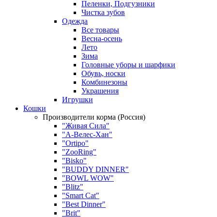
Пеленки, Подгузники
Чистка зубов
Одежда
Все товары
Весна-осень
Лето
Зима
Головные уборы и шарфики
Обувь, носки
Комбинезоны
Украшения
Игрушки
Кошки
Производители корма (Россия)
"Живая Сила"
"А-Велес-Хан"
"Ortipo"
"ZooRing"
"Bisko"
"BUDDY DINNER"
"BOWL WOW"
"Blitz"
"Smart Cat"
"Best Dinner"
"Brit"