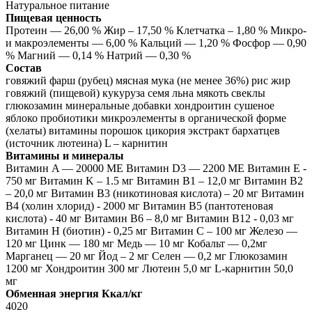
Натуральное питание
Пищевая ценность
Протеин — 26,00 % Жир – 17,50 % Клетчатка – 1,80 % Микро-
и макроэлементы — 6,00 % Кальций — 1,20 % Фосфор — 0,90
% Магний — 0,14 % Натрий — 0,30 %
Состав
говяжий фарш (рубец) мясная мука (не менее 36%) рис жир
говяжий (пищевой) кукуруза семя льна мякоть свеклы
глюкозамин минеральные добавки хондроитин сушеное
яблоко пробиотики микроэлементы в органической форме
(хелаты) витамины порошок цикория экстракт бархатцев
(источник лютеина) L – карнитин
Витамины и минералы
Витамин A — 20000 МЕ Витамин D3 — 2200 МE Витамин E -
750 мг Витамин K – 1.5 мг Витамин B1 – 12,0 мг Витамин B2
– 20,0 мг Витамин В3 (никотиновая кислота) – 20 мг Витамин
В4 (холин хлорид) - 2000 мг Витамин В5 (пантотеновая
кислота) - 40 мг Витамин B6 – 8,0 мг Витамин B12 - 0,03 мг
Витамин Н (биотин) - 0,25 мг Витамин C – 100 мг Железо —
120 мг Цинк — 180 мг Медь — 10 мг Кобальт — 0,2мг
Марганец — 20 мг Йод – 2 мг Селен — 0,2 мг Глюкозамин
1200 мг Хондроитин 300 мг Лютеин 5,0 мг L-карнитин 50,0
мг
Обменная энергия Ккал/кг
4020