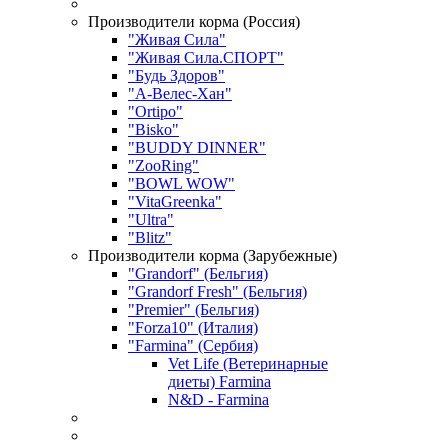
Производители корма (Россия)
"Живая Сила"
"Живая Сила.СПОРТ"
"Будь Здоров"
"А-Велес-Хан"
"Ortipo"
"Bisko"
"BUDDY DINNER"
"ZooRing"
"BOWL WOW"
"VitaGreenka"
"Ultra"
"Blitz"
Производители корма (Зарубежные)
"Grandorf" (Бельгия)
"Grandorf Fresh" (Бельгия)
"Premier" (Бельгия)
"Forza10" (Италия)
"Farmina" (Сербия)
Vet Life (Ветеринарные
диеты) Farmina
N&D - Farmina