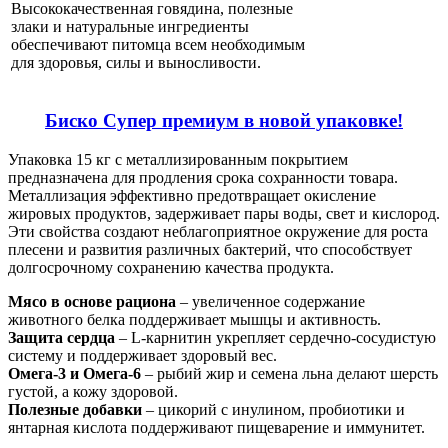
Высококачественная говядина, полезные
злаки и натуральные ингредиенты
обеспечивают питомца всем необходимым
для здоровья, силы и выносливости.
Биско Супер премиум в новой упаковке!
Упаковка 15 кг с металлизированным покрытием
предназначена для продления срока сохранности товара.
Металлизация эффективно предотвращает окисление
жировых продуктов, задерживает пары воды, свет и кислород.
Эти свойства создают неблагоприятное окружение для роста
плесени и развития различных бактерий, что способствует
долгосрочному сохранению качества продукта.
Мясо в основе рациона
– увеличенное содержание
животного белка поддерживает мышцы и активность.
Защита сердца
– L-карнитин укрепляет сердечно-сосудистую
систему и поддерживает здоровый вес.
Омега-3 и Омега-6
– рыбий жир и семена льна делают шерсть
густой, а кожу здоровой.
Полезные добавки
– цикорий с инулином, пробиотики и
янтарная кислота поддерживают пищеварение и иммунитет.