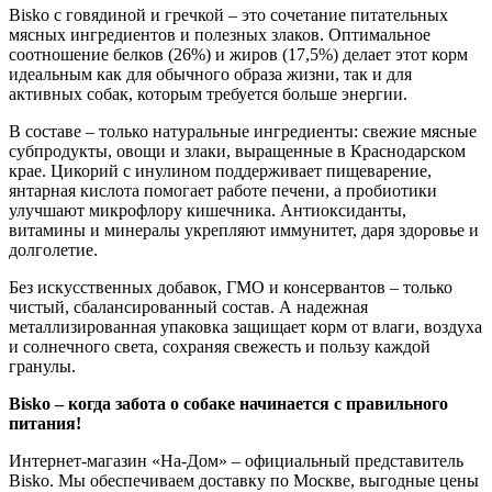
Bisko с говядиной и гречкой – это сочетание питательных
мясных ингредиентов и полезных злаков. Оптимальное
соотношение белков (26%) и жиров (17,5%) делает этот корм
идеальным как для обычного образа жизни, так и для
активных собак, которым требуется больше энергии.
В составе – только натуральные ингредиенты: свежие мясные
субпродукты, овощи и злаки, выращенные в Краснодарском
крае. Цикорий с инулином поддерживает пищеварение,
янтарная кислота помогает работе печени, а пробиотики
улучшают микрофлору кишечника. Антиоксиданты,
витамины и минералы укрепляют иммунитет, даря здоровье и
долголетие.
Без искусственных добавок, ГМО и консервантов – только
чистый, сбалансированный состав. А надежная
металлизированная упаковка защищает корм от влаги, воздуха
и солнечного света, сохраняя свежесть и пользу каждой
гранулы.
Bisko – когда забота о собаке начинается с правильного
питания!
Интернет-магазин «На-Дом» – официальный представитель
Bisko. Мы обеспечиваем доставку по Москве, выгодные цены