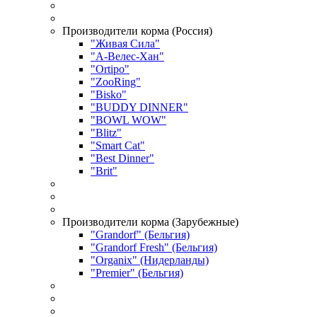
Производители корма (Россия)
"Живая Сила"
"А-Велес-Хан"
"Ortipo"
"ZooRing"
"Bisko"
"BUDDY DINNER"
"BOWL WOW"
"Blitz"
"Smart Cat"
"Best Dinner"
"Brit"
Производители корма (Зарубежные)
"Grandorf" (Бельгия)
"Grandorf Fresh" (Бельгия)
"Organix" (Нидерланды)
"Premier" (Бельгия)