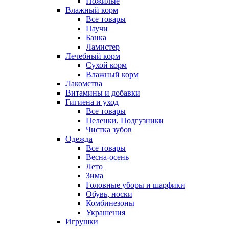
Пожилые
Влажный корм
Все товары
Паучи
Банка
Ламистер
Лечебный корм
Сухой корм
Влажный корм
Лакомства
Витамины и добавки
Гигиена и уход
Все товары
Пеленки, Подгузники
Чистка зубов
Одежда
Все товары
Весна-осень
Лето
Зима
Головные уборы и шарфики
Обувь, носки
Комбинезоны
Украшения
Игрушки