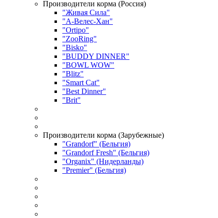
Производители корма (Россия)
"Живая Сила"
"А-Велес-Хан"
"Ortipo"
"ZooRing"
"Bisko"
"BUDDY DINNER"
"BOWL WOW"
"Blitz"
"Smart Cat"
"Best Dinner"
"Brit"
Производители корма (Зарубежные)
"Grandorf" (Бельгия)
"Grandorf Fresh" (Бельгия)
"Organix" (Нидерланды)
"Premier" (Бельгия)