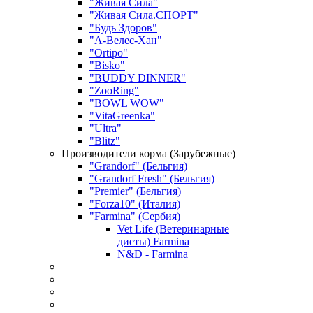
"Живая Сила"
"Живая Сила.СПОРТ"
"Будь Здоров"
"А-Велес-Хан"
"Ortipo"
"Bisko"
"BUDDY DINNER"
"ZooRing"
"BOWL WOW"
"VitaGreenka"
"Ultra"
"Blitz"
Производители корма (Зарубежные)
"Grandorf" (Бельгия)
"Grandorf Fresh" (Бельгия)
"Premier" (Бельгия)
"Forza10" (Италия)
"Farmina" (Сербия)
Vet Life (Ветеринарные
диеты) Farmina
N&D - Farmina