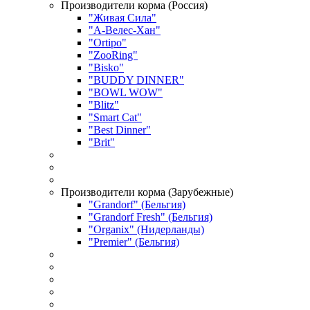
Производители корма (Россия)
"Живая Сила"
"А-Велес-Хан"
"Ortipo"
"ZooRing"
"Bisko"
"BUDDY DINNER"
"BOWL WOW"
"Blitz"
"Smart Cat"
"Best Dinner"
"Brit"
Производители корма (Зарубежные)
"Grandorf" (Бельгия)
"Grandorf Fresh" (Бельгия)
"Organix" (Нидерланды)
"Premier" (Бельгия)