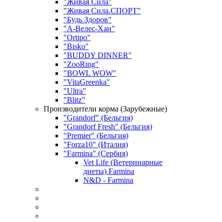
"Живая Сила"
"Живая Сила.СПОРТ"
"Будь Здоров"
"А-Велес-Хан"
"Ortipo"
"Bisko"
"BUDDY DINNER"
"ZooRing"
"BOWL WOW"
"VitaGreenka"
"Ultra"
"Blitz"
Производители корма (Зарубежные)
"Grandorf" (Бельгия)
"Grandorf Fresh" (Бельгия)
"Premier" (Бельгия)
"Forza10" (Италия)
"Farmina" (Сербия)
Vet Life (Ветеринарные
диеты) Farmina
N&D - Farmina