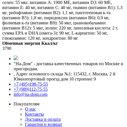
селен: 55 мкг, витамин А: 1900 МЕ, витамин D3: 60 МЕ,
витамин Е: 40 мг, витамин С: 40 мг, тиамин (витамин В1): 1,3
мг, рибофлавин (витамин В2): 1,1 мг, пантотеновая к-та
(витамин В5): 1,8 мг, пиридоксин (витамин В6): 0,9 мг,
фолиевая к-та (витамин В9): 50 мкг, цианокобаламин
(витамин В12): 5 мкг, холин: 220 мг, линолевая кислота: 2 г,
сумма EPA и DHA (омега-3): 90 мг, L-карнитин: 50 мг,
глюкозамин: 120 мг, хондроитин: 80 мг
Обменная энергия Ккал/кг
3790
"На-Дом" - доставка качественных товаров по Москве и
пригородам.
,
Адрес основного склада №1: 115432, г. Москва, 2 й
Южнопортовый проезд дом 10 строение 9
+7 (495)198-75-55
+7 (989)112-75-55
info@na-dom.com
Покупателям
О нас
Контакты
Доставка и оплата
Гарантия и возврат