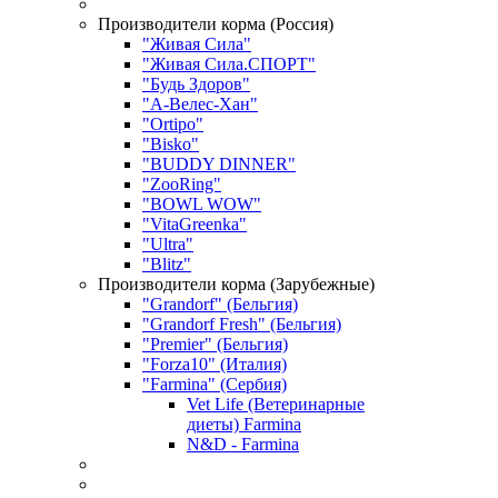
Производители корма (Россия)
"Живая Сила"
"Живая Сила.СПОРТ"
"Будь Здоров"
"А-Велес-Хан"
"Ortipo"
"Bisko"
"BUDDY DINNER"
"ZooRing"
"BOWL WOW"
"VitaGreenka"
"Ultra"
"Blitz"
Производители корма (Зарубежные)
"Grandorf" (Бельгия)
"Grandorf Fresh" (Бельгия)
"Premier" (Бельгия)
"Forza10" (Италия)
"Farmina" (Сербия)
Vet Life (Ветеринарные
диеты) Farmina
N&D - Farmina