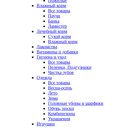
Пожилые
Влажный корм
Все товары
Паучи
Банка
Ламистер
Лечебный корм
Сухой корм
Влажный корм
Лакомства
Витамины и добавки
Гигиена и уход
Все товары
Пеленки, Подгузники
Чистка зубов
Одежда
Все товары
Весна-осень
Лето
Зима
Головные уборы и шарфики
Обувь, носки
Комбинезоны
Украшения
Игрушки