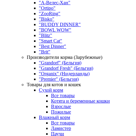
"А-Велес-Хан"
"Ortipo"
"ZooRing"
"Bisko"
"BUDDY DINNER"
"BOWL WOW"
"Blitz"
"Smart Cat"
"Best Dinner"
"Brit"
Производители корма (Зарубежные)
"Grandorf" (Бельгия)
"Grandorf Fresh" (Бельгия)
"Organix" (Нидерланды)
"Premier" (Бельгия)
Товары для котов и кошек
Сухой корм
Все товары
Котята и беременные кошки
Взрослые
Пожилые
Влажный корм
Все товары
Ламистер
Паучи