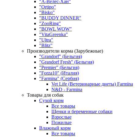
"А-Велес-Хан"
"Ortipo"
"Bisko"
"BUDDY DINNER"
"ZooRing"
"BOWL WOW"
"VitaGreenka"
"Ultra"
"Blitz"
Производители корма (Зарубежные)
"Grandorf" (Бельгия)
"Grandorf Fresh" (Бельгия)
"Premier" (Бельгия)
"Forza10" (Италия)
"Farmina" (Сербия)
Vet Life (Ветеринарные диеты) Farmina
N&D - Farmina
Товары для собак
Сухой корм
Все товары
Щенки и беременные собаки
Взрослые
Пожилые
Влажный корм
Все товары