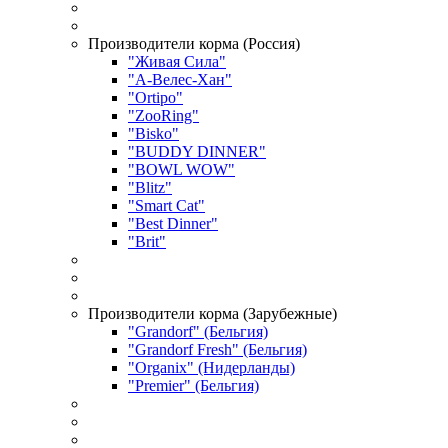
Производители корма (Россия)
"Живая Сила"
"А-Велес-Хан"
"Ortipo"
"ZooRing"
"Bisko"
"BUDDY DINNER"
"BOWL WOW"
"Blitz"
"Smart Cat"
"Best Dinner"
"Brit"
Производители корма (Зарубежные)
"Grandorf" (Бельгия)
"Grandorf Fresh" (Бельгия)
"Organix" (Нидерланды)
"Premier" (Бельгия)