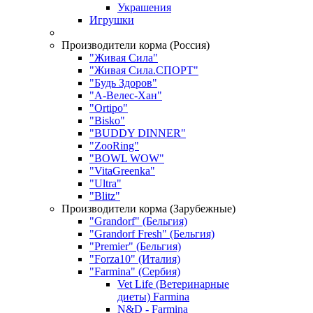
Украшения
Игрушки
Производители корма (Россия)
"Живая Сила"
"Живая Сила.СПОРТ"
"Будь Здоров"
"А-Велес-Хан"
"Ortipo"
"Bisko"
"BUDDY DINNER"
"ZooRing"
"BOWL WOW"
"VitaGreenka"
"Ultra"
"Blitz"
Производители корма (Зарубежные)
"Grandorf" (Бельгия)
"Grandorf Fresh" (Бельгия)
"Premier" (Бельгия)
"Forza10" (Италия)
"Farmina" (Сербия)
Vet Life (Ветеринарные
диеты) Farmina
N&D - Farmina