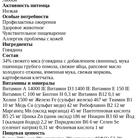
Активность питомца
Низкая
Особые потребности
Профилактика ожирения
Здоровое животное
Чувствительное пищеварение
Аллергик проблемы с кожей
Ингредиенты
Говядина
Состав
34% свежего мяса (говядина с добавлением свинины), мука
пшеницы грубого помола, свежие яйца, рапсовое масло
холодного отжима, ячменная мука, свежая морковь,
картофельная клетчатка.
Витамины и минералы
Витамин А 14000 IE Витамин D3 1400 IE Витамин E 150 IE
Витамин C 100 мг Биотин H 0,3 мг Витамин B12 0,1 мг
Холин 1500 мг Железо Fе (сульфат железа) 467 мг Тиамин В1
10 мг Медь Cu (сульфат меди) 42 мг Рибофлавин В2 12 мг
Марганец Mn (оксид марганца) 45 мг Пантотеновая кислота
B5 25 мг Цинка Zn (цинк оксид) 186 мг Ниацин B3 60 мг Йод
I (кальция йодид) 2,2 мг Пиридоксин В6 6 мг Селен Se
(селенит натрия) 0,31 мг Фолиевая кислота 1 мг
Пищевая ценность