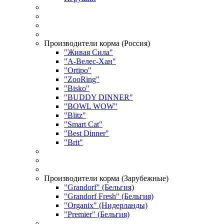
Производители корма (Россия)
"Живая Сила"
"А-Велес-Хан"
"Ortipo"
"ZooRing"
"Bisko"
"BUDDY DINNER"
"BOWL WOW"
"Blitz"
"Smart Cat"
"Best Dinner"
"Brit"
Производители корма (Зарубежные)
"Grandorf" (Бельгия)
"Grandorf Fresh" (Бельгия)
"Organix" (Нидерланды)
"Premier" (Бельгия)