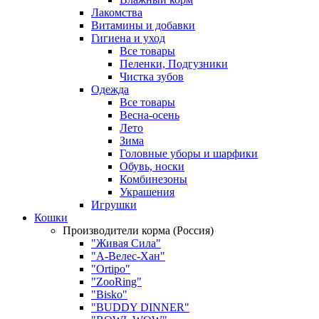
Лакомства
Витамины и добавки
Гигиена и уход
Все товары
Пеленки, Подгузники
Чистка зубов
Одежда
Все товары
Весна-осень
Лето
Зима
Головные уборы и шарфики
Обувь, носки
Комбинезоны
Украшения
Игрушки
Кошки
Производители корма (Россия)
"Живая Сила"
"А-Велес-Хан"
"Ortipo"
"ZooRing"
"Bisko"
"BUDDY DINNER"