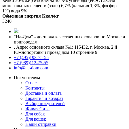
Белки 20% жир 8% клетчатка 3% углеводы (НФО) 53,3%
минеральных веществ (золы) 6,7% (кальция 1,3%, фосфора
1%) вода 9%
Обменная энергия Ккал/кг
3240
"На-Дом" - доставка качественных товаров по Москве и
пригородам.
,
Адрес основного склада №1: 115432, г. Москва, 2 й
Южнопортовый проезд дом 10 строение 9
+7 (495)198-75-55
+7 (989)112-75-55
info@na-dom.com
Покупателям
О нас
Контакты
Доставка и оплата
Гарантия и возврат
Выбор покупателей
Живая Сила
Для собак
Для кошек
Наши отправки