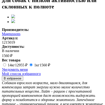
для собак с низкой активностью или
склонных к полноте
Производитель:
Magnussons
Артикул:
1215019
Доступность:
В наличии
1560 ₽
Вес товара
14кг
12955 ₽
1кг
1560 ₽
Уведомить меня
Мой список избранного
В избранное
Собакам взрослого возраста, мало двигающимся, для
компенсации затрат энергии нужно малое количество
питательных веществ. Лайт – рацион с просчитанной
пропорцией компонентов даст возможность выдержать
форму и позаботится о здоровье животного. Запечённое
питание – уравновешенный рацион, в нем имеются животные