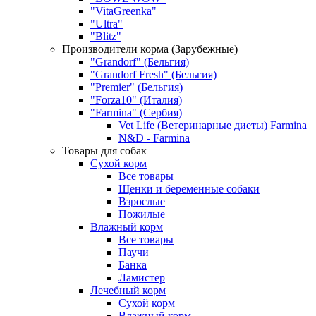
"VitaGreenka"
"Ultra"
"Blitz"
Производители корма (Зарубежные)
"Grandorf" (Бельгия)
"Grandorf Fresh" (Бельгия)
"Premier" (Бельгия)
"Forza10" (Италия)
"Farmina" (Сербия)
Vet Life (Ветеринарные диеты) Farmina
N&D - Farmina
Товары для собак
Сухой корм
Все товары
Щенки и беременные собаки
Взрослые
Пожилые
Влажный корм
Все товары
Паучи
Банка
Ламистер
Лечебный корм
Сухой корм
Влажный корм