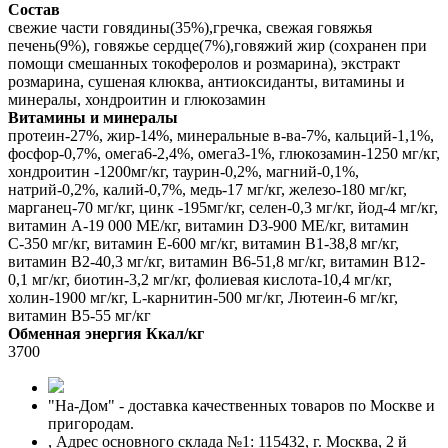
Состав
свежие части говядины(35%),гречка, свежая говяжья
печень(9%), говяжье сердце(7%),говяжий жир (сохранен при
помощи смешанных токоферолов и розмарина), экстракт
розмарина, сушеная клюква, антиоксиданты, витамины и
минералы, хондроитин и глюкозамин
Витамины и минералы
протеин-27%, жир-14%, минеральные в-ва-7%, кальций-1,1%,
фосфор-0,7%, омега6-2,4%, омега3-1%, глюкозамин-1250 мг/кг,
хондроитин -1200мг/кг, таурин-0,2%, магний-0,1%,
натрий-0,2%, калий-0,7%, медь-17 мг/кг, железо-180 мг/кг,
марганец-70 мг/кг, цинк -195мг/кг, селен-0,3 мг/кг, йод-4 мг/кг,
витамин А-19 000 МЕ/кг, витамин D3-900 МЕ/кг, витамин
С-350 мг/кг, витамин Е-600 мг/кг, витамин В1-38,8 мг/кг,
витамин В2-40,3 мг/кг, витамин В6-51,8 мг/кг, витамин В12-
0,1 мг/кг, биотин-3,2 мг/кг, фолиевая кислота-10,4 мг/кг,
холин-1900 мг/кг, L-карнитин-500 мг/кг, Лютеин-6 мг/кг,
витамин В5-55 мг/кг
Обменная энергия Ккал/кг
3700
"На-Дом" - доставка качественных товаров по Москве и
пригородам.
,
Адрес основного склада №1: 115432, г. Москва, 2 й