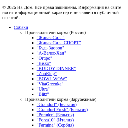
© 2026 На-Дом. Все права защищены. Информация на сайте
носит информационный характер и не является публичной
офертой.
Собаки
Производители корма (Россия)
"Живая Сила"
"Живая Сила.СПОРТ"
"Будь Здоров"
"А-Велес-Хан"
"Ortipo"
"Bisko"
"BUDDY DINNER"
"ZooRing"
"BOWL WOW"
"VitaGreenka"
"Ultra"
"Blitz"
Производители корма (Зарубежные)
"Grandorf" (Бельгия)
"Grandorf Fresh" (Бельгия)
"Premier" (Бельгия)
"Forza10" (Италия)
"Farmina" (Сербия)