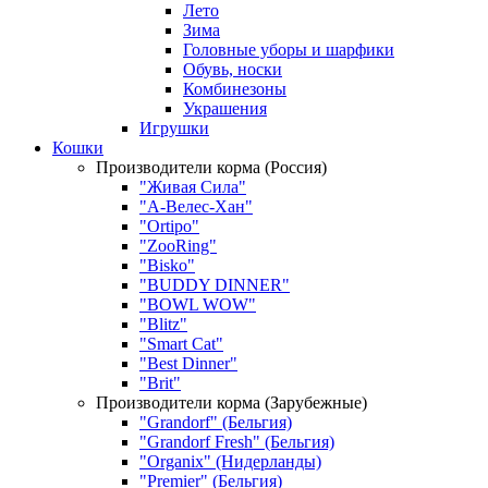
Лето
Зима
Головные уборы и шарфики
Обувь, носки
Комбинезоны
Украшения
Игрушки
Кошки
Производители корма (Россия)
"Живая Сила"
"А-Велес-Хан"
"Ortipo"
"ZooRing"
"Bisko"
"BUDDY DINNER"
"BOWL WOW"
"Blitz"
"Smart Cat"
"Best Dinner"
"Brit"
Производители корма (Зарубежные)
"Grandorf" (Бельгия)
"Grandorf Fresh" (Бельгия)
"Organix" (Нидерланды)
"Premier" (Бельгия)