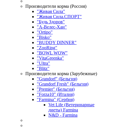
Производители корма (Россия)
"Живая Сила"
"Живая Сила.СПОРТ"
"Будь Здоров"
"А-Велес-Хан"
"Ortipo"
"Bisko"
"BUDDY DINNER"
"ZooRing"
"BOWL WOW"
"VitaGreenka"
"Ultra"
"Blitz"
Производители корма (Зарубежные)
"Grandorf" (Бельгия)
"Grandorf Fresh" (Бельгия)
"Premier" (Бельгия)
"Forza10" (Италия)
"Farmina" (Сербия)
Vet Life (Ветеринарные
диеты) Farmina
N&D - Farmina