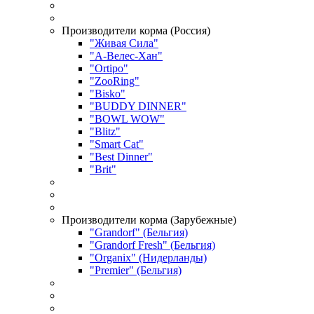
Производители корма (Россия)
"Живая Сила"
"А-Велес-Хан"
"Ortipo"
"ZooRing"
"Bisko"
"BUDDY DINNER"
"BOWL WOW"
"Blitz"
"Smart Cat"
"Best Dinner"
"Brit"
Производители корма (Зарубежные)
"Grandorf" (Бельгия)
"Grandorf Fresh" (Бельгия)
"Organix" (Нидерланды)
"Premier" (Бельгия)