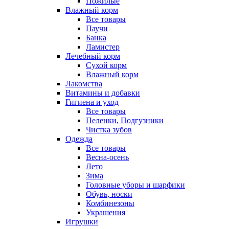
Пожилые
Влажный корм
Все товары
Паучи
Банка
Ламистер
Лечебный корм
Сухой корм
Влажный корм
Лакомства
Витамины и добавки
Гигиена и уход
Все товары
Пеленки, Подгузники
Чистка зубов
Одежда
Все товары
Весна-осень
Лето
Зима
Головные уборы и шарфики
Обувь, носки
Комбинезоны
Украшения
Игрушки