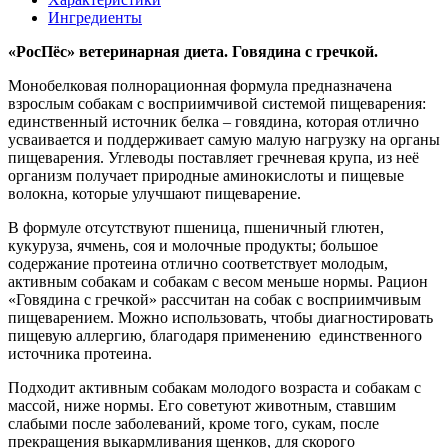
Ингредиенты
«РосПёс» ветеринарная диета. Говядина с гречкой.
Монобелковая полнорационная формула предназначена
взрослым собакам с восприимчивой системой пищеварения:
единственный источник белка – говядина, которая отлично
усваивается и поддерживает самую малую нагрузку на органы
пищеварения. Углеводы поставляет гречневая крупа, из неё
организм получает природные аминокислоты и пищевые
волокна, которые улучшают пищеварение.
В формуле отсутствуют пшеница, пшеничный глютен,
кукуруза, ячмень, соя и молочные продукты; большое
содержание протеина отлично соответствует молодым,
активным собакам и собакам с весом меньше нормы. Рацион
«Говядина с гречкой» рассчитан на собак с восприимчивым
пищеварением. Можно использовать, чтобы диагностировать
пищевую аллергию, благодаря применению единственного
источника протеина.
Подходит активным собакам молодого возраста и собакам с
массой, ниже нормы. Его советуют животным, ставшим
слабыми после заболеваний, кроме того, сукам, после
прекращения выкармливания щенков, для скорого