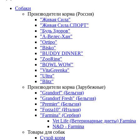
Собаки
Производители корма (Россия)
"Живая Сила"
"Живая Сила.СПОРТ"
"Будь Здоров"
"А-Велес-Хан"
"Ortipo"
"Bisko"
"BUDDY DINNER"
"ZooRing"
"BOWL WOW"
"VitaGreenka"
"Ultra"
"Blitz"
Производители корма (Зарубежные)
"Grandorf" (Бельгия)
"Grandorf Fresh" (Бельгия)
"Premier" (Бельгия)
"Forza10" (Италия)
"Farmina" (Сербия)
Vet Life (Ветеринарные диеты) Farmina
N&D - Farmina
Товары для собак
Сухой корм