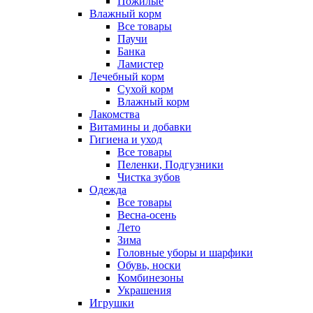
Пожилые
Влажный корм
Все товары
Паучи
Банка
Ламистер
Лечебный корм
Сухой корм
Влажный корм
Лакомства
Витамины и добавки
Гигиена и уход
Все товары
Пеленки, Подгузники
Чистка зубов
Одежда
Все товары
Весна-осень
Лето
Зима
Головные уборы и шарфики
Обувь, носки
Комбинезоны
Украшения
Игрушки