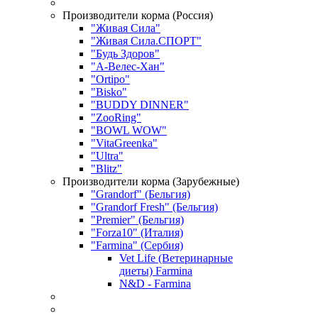
Производители корма (Россия)
"Живая Сила"
"Живая Сила.СПОРТ"
"Будь Здоров"
"А-Велес-Хан"
"Ortipo"
"Bisko"
"BUDDY DINNER"
"ZooRing"
"BOWL WOW"
"VitaGreenka"
"Ultra"
"Blitz"
Производители корма (Зарубежные)
"Grandorf" (Бельгия)
"Grandorf Fresh" (Бельгия)
"Premier" (Бельгия)
"Forza10" (Италия)
"Farmina" (Сербия)
Vet Life (Ветеринарные
диеты) Farmina
N&D - Farmina