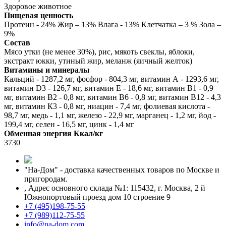
Здоровое животное
Пищевая ценность
Протеин - 24% Жир – 13% Влага - 13% Клетчатка – 3 % Зола –
9%
Состав
Мясо утки (не менее 30%), рис, мякоть свеклы, яблоки,
экстракт юкки, утиный жир, меланж (яичный желток)
Витамины и минералы
Кальций - 1287,2 мг, фосфор - 804,3 мг, витамин А - 1293,6 мг,
витамин D3 - 126,7 мг, витамин Е - 18,6 мг, витамин В1 - 0,9
мг, витамин В2 - 0,8 мг, витамин В6 - 0,8 мг, витамин В12 - 4,3
мг, витамин К3 - 0,8 мг, ниацин - 7,4 мг, фолиевая кислота -
98,7 мг, медь - 1,1 мг, железо - 22,9 мг, марганец - 1,2 мг, йод -
199,4 мг, селен - 16,5 мг, цинк - 1,4 мг
Обменная энергия Ккал/кг
3730
"На-Дом" - доставка качественных товаров по Москве и
пригородам.
,
Адрес основного склада №1: 115432, г. Москва, 2 й
Южнопортовый проезд дом 10 строение 9
+7 (495)198-75-55
+7 (989)112-75-55
info@na-dom.com