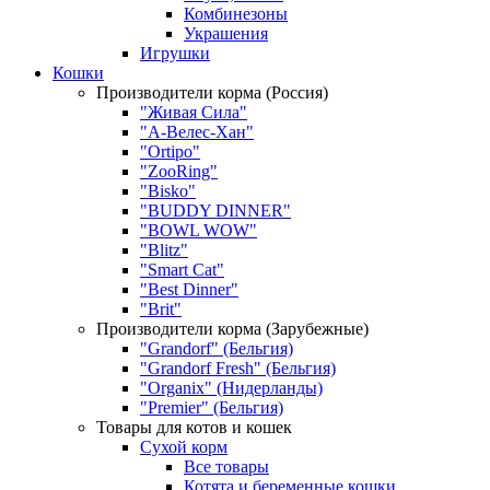
Комбинезоны
Украшения
Игрушки
Кошки
Производители корма (Россия)
"Живая Сила"
"А-Велес-Хан"
"Ortipo"
"ZooRing"
"Bisko"
"BUDDY DINNER"
"BOWL WOW"
"Blitz"
"Smart Cat"
"Best Dinner"
"Brit"
Производители корма (Зарубежные)
"Grandorf" (Бельгия)
"Grandorf Fresh" (Бельгия)
"Organix" (Нидерланды)
"Premier" (Бельгия)
Товары для котов и кошек
Сухой корм
Все товары
Котята и беременные кошки