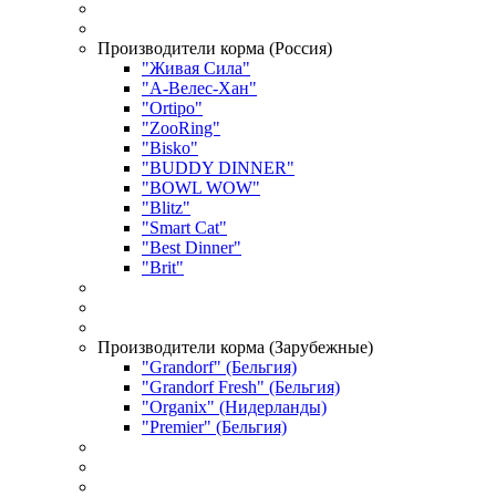
Производители корма (Россия)
"Живая Сила"
"А-Велес-Хан"
"Ortipo"
"ZooRing"
"Bisko"
"BUDDY DINNER"
"BOWL WOW"
"Blitz"
"Smart Cat"
"Best Dinner"
"Brit"
Производители корма (Зарубежные)
"Grandorf" (Бельгия)
"Grandorf Fresh" (Бельгия)
"Organix" (Нидерланды)
"Premier" (Бельгия)