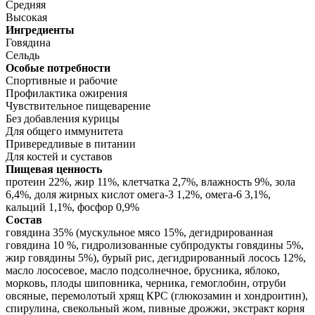
Средняя
Высокая
Ингредиенты
Говядина
Сельдь
Особые потребности
Спортивные и рабочие
Профилактика ожирения
Чувствительное пищеварение
Без добавления курицы
Для общего иммунитета
Привередливые в питании
Для костей и суставов
Пищевая ценность
протеин 22%, жир 11%, клетчатка 2,7%, влажность 9%, зола
6,4%, доля жирных кислот омега-3 1,2%, омега-6 3,1%,
кальций 1,1%, фосфор 0,9%
Состав
говядина 35% (мускульное мясо 15%, дегидрированная
говядина 10 %, гидролизованные субпродукты говядины 5%,
жир говядины 5%), бурый рис, дегидрированный лосось 12%,
масло лососевое, масло подсолнечное, брусника, яблоко,
морковь, плоды шиповника, черника, гемоглобин, отруби
овсяные, перемолотый хрящ КРС (глюкозамин и хондроитин),
спирулина, свекольный жом, пивные дрожжи, экстракт корня