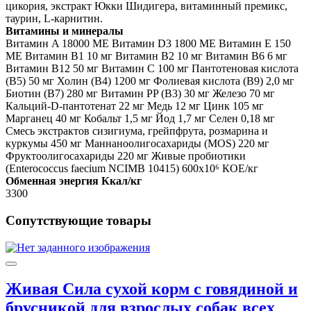
цикория, экстракт Юкки Шидигера, витаминный премикс,
таурин, L-карнитин.
Витамины и минералы
Витамин A 18000 ME Витамин D3 1800 ME Витамин E 150
МЕ Витамин B1 10 мг Витамин B2 10 мг Витамин B6 6 мг
Витамин B12 50 мг Витамин C 100 мг Пантотеновая кислота
(B5) 50 мг Холин (В4) 1200 мг Фолиевая кислота (B9) 2,0 мг
Биотин (В7) 280 мг Витамин PP (B3) 30 мг Железо 70 мг
Кальций-D-пантотенат 22 мг Медь 12 мг Цинк 105 мг
Марганец 40 мг Кобальт 1,5 мг Йод 1,7 мг Селен 0,18 мг
Смесь экстрактов сизигиума, грейпфрута, розмарина и
куркумы 450 мг Маннаноолигосахариды (MOS) 220 мг
Фруктоолигосахариды 220 мг Живые пробиотики
(Enterococcus faecium NCIMB 10415) 600x10⁶ КОЕ/кг
Обменная энергия Ккал/кг
3300
Сопутствующие товары
Живая Сила сухой корм с говядиной и
брусникой для взрослых собак всех