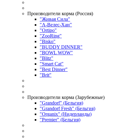
Производители корма (Россия)
"Живая Сила"
"А-Велес-Хан"
"Ortipo"
"ZooRing"
"Bisko"
"BUDDY DINNER"
"BOWL WOW"
"Blitz"
"Smart Cat"
"Best Dinner"
"Brit"
Производители корма (Зарубежные)
"Grandorf" (Бельгия)
"Grandorf Fresh" (Бельгия)
"Organix" (Нидерланды)
"Premier" (Бельгия)