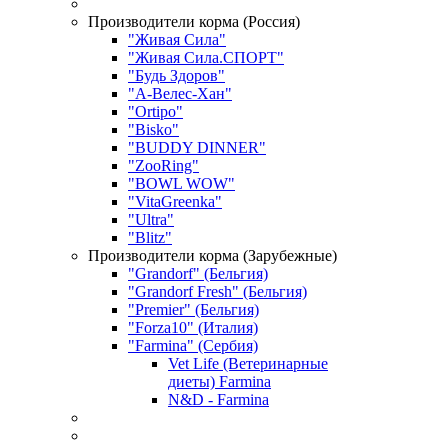
Производители корма (Россия)
"Живая Сила"
"Живая Сила.СПОРТ"
"Будь Здоров"
"А-Велес-Хан"
"Ortipo"
"Bisko"
"BUDDY DINNER"
"ZooRing"
"BOWL WOW"
"VitaGreenka"
"Ultra"
"Blitz"
Производители корма (Зарубежные)
"Grandorf" (Бельгия)
"Grandorf Fresh" (Бельгия)
"Premier" (Бельгия)
"Forza10" (Италия)
"Farmina" (Сербия)
Vet Life (Ветеринарные
диеты) Farmina
N&D - Farmina