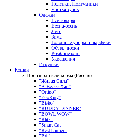
Пеленки, Подгузники
Чистка зубов
Одежда
Все товары
Весна-осень
Лето
Зима
Головные уборы и шарфики
Обувь, носки
Комбинезоны
Украшения
Игрушки
Кошки
Производители корма (Россия)
"Живая Сила"
"А-Велес-Хан"
"Ortipo"
"ZooRing"
"Bisko"
"BUDDY DINNER"
"BOWL WOW"
"Blitz"
"Smart Cat"
"Best Dinner"
"Brit"