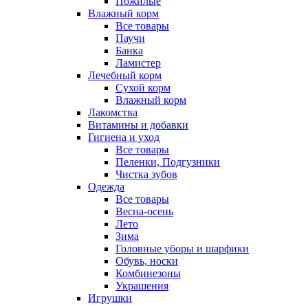
Пожилые
Влажный корм
Все товары
Паучи
Банка
Ламистер
Лечебный корм
Сухой корм
Влажный корм
Лакомства
Витамины и добавки
Гигиена и уход
Все товары
Пеленки, Подгузники
Чистка зубов
Одежда
Все товары
Весна-осень
Лето
Зима
Головные уборы и шарфики
Обувь, носки
Комбинезоны
Украшения
Игрушки