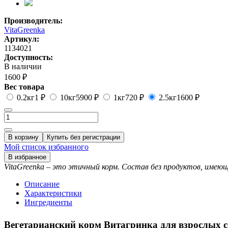
Производитель:
VitaGreenka
Артикул:
1134021
Доступность:
В наличии
1600 ₽
Вес товара
0.2кг
1 ₽
10кг
5900 ₽
1кг
720 ₽
2.5кг
1600 ₽
В корзину
Купить без регистрации
Мой список избранного
В избранное
VitaGreenka – это этичный корм. Состав без продуктов, име
Описание
Характеристики
Ингредиенты
Вегетарианский корм Витагринка для взрослых с