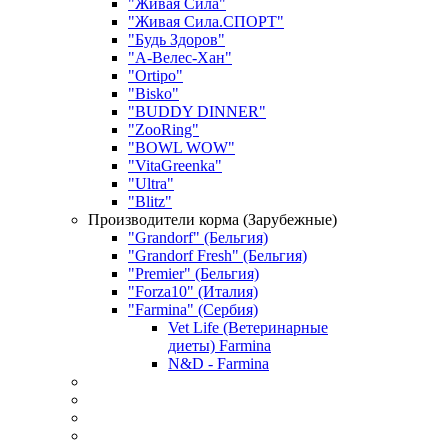
"Живая Сила"
"Живая Сила.СПОРТ"
"Будь Здоров"
"А-Велес-Хан"
"Ortipo"
"Bisko"
"BUDDY DINNER"
"ZooRing"
"BOWL WOW"
"VitaGreenka"
"Ultra"
"Blitz"
Производители корма (Зарубежные)
"Grandorf" (Бельгия)
"Grandorf Fresh" (Бельгия)
"Premier" (Бельгия)
"Forza10" (Италия)
"Farmina" (Сербия)
Vet Life (Ветеринарные
диеты) Farmina
N&D - Farmina