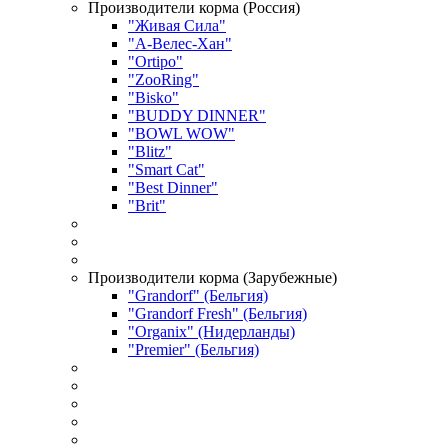
Производители корма (Россия)
"Живая Сила"
"А-Велес-Хан"
"Ortipo"
"ZooRing"
"Bisko"
"BUDDY DINNER"
"BOWL WOW"
"Blitz"
"Smart Cat"
"Best Dinner"
"Brit"
Производители корма (Зарубежные)
"Grandorf" (Бельгия)
"Grandorf Fresh" (Бельгия)
"Organix" (Нидерланды)
"Premier" (Бельгия)