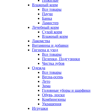
Пожилые
Влажный корм
Все товары
Паучи
Банка
Ламистер
Лечебный корм
Сухой корм
Влажный корм
Лакомства
Витамины и добавки
Гигиена и уход
Все товары
Пеленки, Подгузники
Чистка зубов
Одежда
Все товары
Весна-осень
Лето
Зима
Головные уборы и шарфики
Обувь, носки
Комбинезоны
Украшения
Игрушки