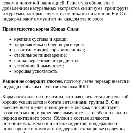
локом и понятной навигацией. Рецептура обновлена с
добавлением натуральных экстрактов сизигиума, грейпфрута
и куркумы, которые служат источниками витаминов Е и С и
поддерживают иммунитет на каждом этапе роста.
Преимущества корма Живая Сила:
крепкие суставы и хрящи;
здоровая кожа и блестящая шерсть;
развитие микрофлоры кишечника;
стабильное пищеварение;
гипоаллергенные ингредиенты;
устойчивый иммунитет;
хорошая усвояемость;
Рацион не содержит глютен,
поэтому легче переваривается и
подходит собакам с чувствительным ЖКТ.
Корм изготовлен из телятины, которая считается диетической,
хорошо усваивается и богата витаминами группы B. Она
обеспечивает щенка полноценным белком, способствует
развитию мышц и укрепляет иммунитет — особенно важно в
период активного роста. Яблоки в составе являются
источником клетчатки и антиоксидантов, поддерживают
пищеварение и помогают поддерживать здоровье сердечно-