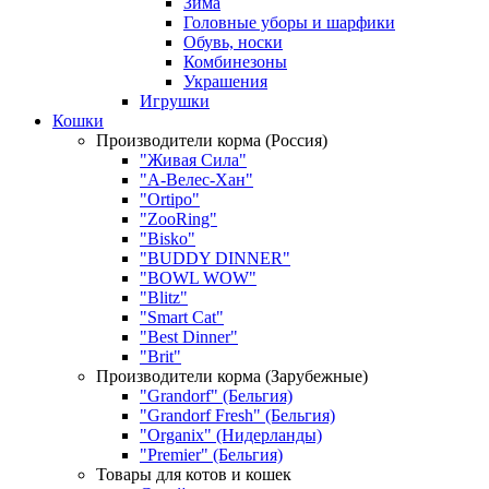
Зима
Головные уборы и шарфики
Обувь, носки
Комбинезоны
Украшения
Игрушки
Кошки
Производители корма (Россия)
"Живая Сила"
"А-Велес-Хан"
"Ortipo"
"ZooRing"
"Bisko"
"BUDDY DINNER"
"BOWL WOW"
"Blitz"
"Smart Cat"
"Best Dinner"
"Brit"
Производители корма (Зарубежные)
"Grandorf" (Бельгия)
"Grandorf Fresh" (Бельгия)
"Organix" (Нидерланды)
"Premier" (Бельгия)
Товары для котов и кошек