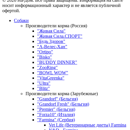
© 2026 На-Дом. Все права защищены. Информация на сайте
носит информационный характер и не является публичной
офертой.
Собаки
Производители корма (Россия)
"Живая Сила"
"Живая Сила.СПОРТ"
"Будь Здоров"
"А-Велес-Хан"
"Ortipo"
"Bisko"
"BUDDY DINNER"
"ZooRing"
"BOWL WOW"
"VitaGreenka"
"Ultra"
"Blitz"
Производители корма (Зарубежные)
"Grandorf" (Бельгия)
"Grandorf Fresh" (Бельгия)
"Premier" (Бельгия)
"Forza10" (Италия)
"Farmina" (Сербия)
Vet Life (Ветеринарные диеты) Farmina