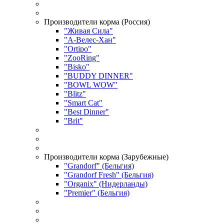
Производители корма (Россия)
"Живая Сила"
"А-Велес-Хан"
"Ortipo"
"ZooRing"
"Bisko"
"BUDDY DINNER"
"BOWL WOW"
"Blitz"
"Smart Cat"
"Best Dinner"
"Brit"
Производители корма (Зарубежные)
"Grandorf" (Бельгия)
"Grandorf Fresh" (Бельгия)
"Organix" (Нидерланды)
"Premier" (Бельгия)