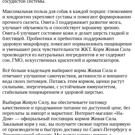
сосудистой системы.
Максимальная польза для собак в каждой порции: глюкозамин
и хондроитин укрепляют суставы и помогают формированию
прочного скелета. Омега-3 поддерживает развитие мозга,
улучшает обучаемость и способствует хорошему зрению.
Омега-6 улучшает состояние кожи и делает шерсть гладкой и
блестящей. Пробиотики и пребиотики поддерживают
здоровую микрофлору, помогают нормализовать пищеварение
и уменьшают риск чувствительности ЖКТ. Корм Живая Сила
производится из натуральных ингредиентов и не содержит
сои, ГМО, искусственных красителей и ароматизаторов.
Всё больше владельцев выбирают корма Живая Сила и
отмечают улучшение самочувствия, активности и внешнего
вида своих питомцев. Питаясь этим кормом, щенки растут
сильными, энергичными, с устойчивым иммунитетом,
стабильным пищеварением и здоровой шерстью.
Выбирая Живую Силу, вы обеспечиваете питомцу
качественное и продуманное питание по доступной цене, без
переплаты за импорт и маркетинг. Интернет-магазин «На-
Дом» — официальный поставщик кормов Живая Сила.
Заказывая корм у нас, вы получаете свежие партии напрямую
от производителя и быструю доставку по Санкт-Петербургу и
Ленинградской области. Мы всегда готовы помочь с