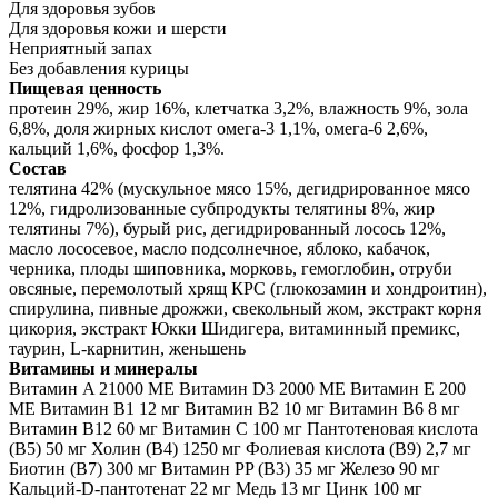
Для здоровья зубов
Для здоровья кожи и шерсти
Неприятный запах
Без добавления курицы
Пищевая ценность
протеин 29%, жир 16%, клетчатка 3,2%, влажность 9%, зола
6,8%, доля жирных кислот омега-3 1,1%, омега-6 2,6%,
кальций 1,6%, фосфор 1,3%.
Состав
телятина 42% (мускульное мясо 15%, дегидрированное мясо
12%, гидролизованные субпродукты телятины 8%, жир
телятины 7%), бурый рис, дегидрированный лосось 12%,
масло лососевое, масло подсолнечное, яблоко, кабачок,
черника, плоды шиповника, морковь, гемоглобин, отруби
овсяные, перемолотый хрящ КРС (глюкозамин и хондроитин),
спирулина, пивные дрожжи, свекольный жом, экстракт корня
цикория, экстракт Юкки Шидигера, витаминный премикс,
таурин, L-карнитин, женьшень
Витамины и минералы
Витамин A 21000 ME Витамин D3 2000 ME Витамин E 200
МЕ Витамин B1 12 мг Витамин B2 10 мг Витамин B6 8 мг
Витамин B12 60 мг Витамин C 100 мг Пантотеновая кислота
(B5) 50 мг Холин (В4) 1250 мг Фолиевая кислота (B9) 2,7 мг
Биотин (В7) 300 мг Витамин PP (B3) 35 мг Железо 90 мг
Кальций-D-пантотенат 22 мг Медь 13 мг Цинк 100 мг