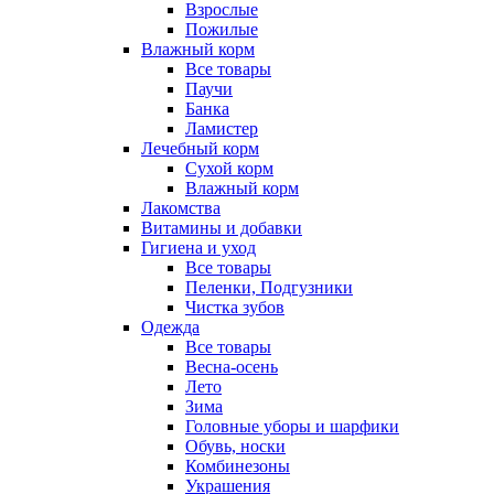
Взрослые
Пожилые
Влажный корм
Все товары
Паучи
Банка
Ламистер
Лечебный корм
Сухой корм
Влажный корм
Лакомства
Витамины и добавки
Гигиена и уход
Все товары
Пеленки, Подгузники
Чистка зубов
Одежда
Все товары
Весна-осень
Лето
Зима
Головные уборы и шарфики
Обувь, носки
Комбинезоны
Украшения