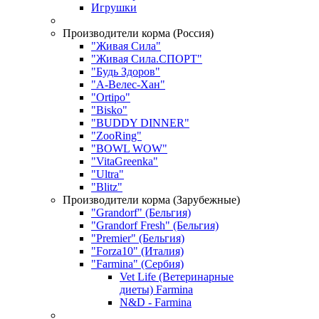
Игрушки
Производители корма (Россия)
"Живая Сила"
"Живая Сила.СПОРТ"
"Будь Здоров"
"А-Велес-Хан"
"Ortipo"
"Bisko"
"BUDDY DINNER"
"ZooRing"
"BOWL WOW"
"VitaGreenka"
"Ultra"
"Blitz"
Производители корма (Зарубежные)
"Grandorf" (Бельгия)
"Grandorf Fresh" (Бельгия)
"Premier" (Бельгия)
"Forza10" (Италия)
"Farmina" (Сербия)
Vet Life (Ветеринарные
диеты) Farmina
N&D - Farmina