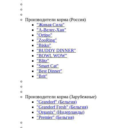
Производители корма (Россия)
"Живая Сила"
"А-Велес-Хан"
"Ortipo"
"ZooRing"
"Bisko"
"BUDDY DINNER"
"BOWL WOW"
"Blitz"
"Smart Cat"
"Best Dinner"
"Brit"
Производители корма (Зарубежные)
"Grandorf" (Бельгия)
"Grandorf Fresh" (Бельгия)
"Organix" (Нидерланды)
"Premier" (Бельгия)