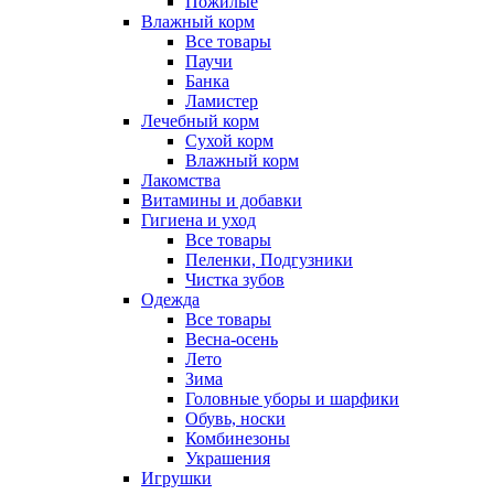
Пожилые
Влажный корм
Все товары
Паучи
Банка
Ламистер
Лечебный корм
Сухой корм
Влажный корм
Лакомства
Витамины и добавки
Гигиена и уход
Все товары
Пеленки, Подгузники
Чистка зубов
Одежда
Все товары
Весна-осень
Лето
Зима
Головные уборы и шарфики
Обувь, носки
Комбинезоны
Украшения
Игрушки