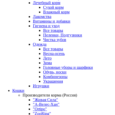
Лечебный корм
Сухой корм
Влажный корм
Лакомства
Витамины и добавки
Гигиена и уход
Все товары
Пеленки, Подгузники
Чистка зубов
Одежда
Все товары
Весна-осень
Лето
Зима
Головные уборы и шарфики
Обувь, носки
Комбинезоны
Украшения
Игрушки
Кошки
Производители корма (Россия)
"Живая Сила"
"А-Велес-Хан"
"Ortipo"
"ZooRing"