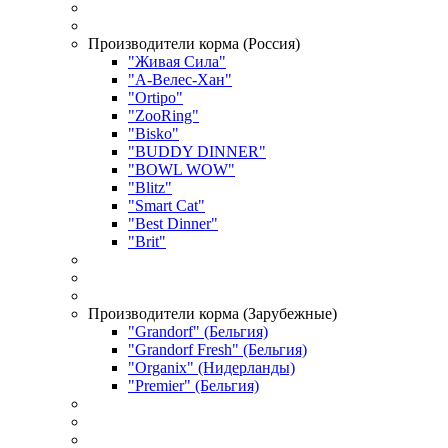
Производители корма (Россия)
"Живая Сила"
"А-Велес-Хан"
"Ortipo"
"ZooRing"
"Bisko"
"BUDDY DINNER"
"BOWL WOW"
"Blitz"
"Smart Cat"
"Best Dinner"
"Brit"
Производители корма (Зарубежные)
"Grandorf" (Бельгия)
"Grandorf Fresh" (Бельгия)
"Organix" (Нидерланды)
"Premier" (Бельгия)