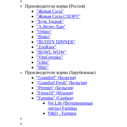
Производители корма (Россия)
"Живая Сила"
"Живая Сила.СПОРТ"
"Будь Здоров"
"А-Велес-Хан"
"Ortipo"
"Bisko"
"BUDDY DINNER"
"ZooRing"
"BOWL WOW"
"VitaGreenka"
"Ultra"
"Blitz"
Производители корма (Зарубежные)
"Grandorf" (Бельгия)
"Grandorf Fresh" (Бельгия)
"Premier" (Бельгия)
"Forza10" (Италия)
"Farmina" (Сербия)
Vet Life (Ветеринарные
диеты) Farmina
N&D - Farmina