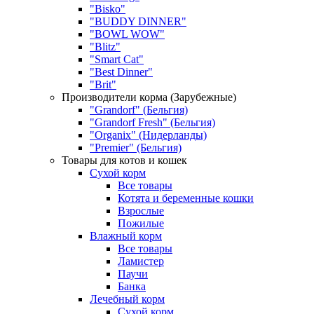
"Bisko"
"BUDDY DINNER"
"BOWL WOW"
"Blitz"
"Smart Cat"
"Best Dinner"
"Brit"
Производители корма (Зарубежные)
"Grandorf" (Бельгия)
"Grandorf Fresh" (Бельгия)
"Organix" (Нидерланды)
"Premier" (Бельгия)
Товары для котов и кошек
Сухой корм
Все товары
Котята и беременные кошки
Взрослые
Пожилые
Влажный корм
Все товары
Ламистер
Паучи
Банка
Лечебный корм
Сухой корм