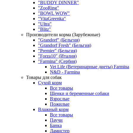
"BUDDY DINNER"
"ZooRing"
"BOWL WOW"
"VitaGreenka"
"Ultra"
"Blitz"
Производители корма (Зарубежные)
"Grandorf" (Бельгия)
"Grandorf Fresh" (Бельгия)
"Premier" (Бельгия)
"Forza10" (Италия)
"Farmina" (Сербия)
Vet Life (Ветеринарные диеты) Farmina
N&D - Farmina
Товары для собак
Сухой корм
Все товары
Щенки и беременные собаки
Взрослые
Пожилые
Влажный корм
Все товары
Паучи
Банка
Ламистер